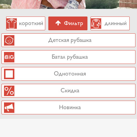
короткий
Фильтр
длинный
рукав
скрыть
рукав
Детская рубашка
Батал рубашка
Однотонная
Скидка
Новинка